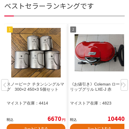
ベストセラーランキングです
スノーピーク チタンシングルマ
《お値引き》Coleman ロードト
グ 300×2 450×3 5個セット
リップグリル LXE-J 赤
マイストア在庫：
4414
マイストア在庫：
4823
6670
10440
税込
円
税込
円
カートに入れる
カートに入れる