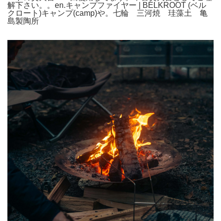
解下さい。。en.キャンプファイヤー | BELKROOT (ベル
クロート)キャンプ(camp)や。七輪 三河焼 珪藻土 亀
島製陶所