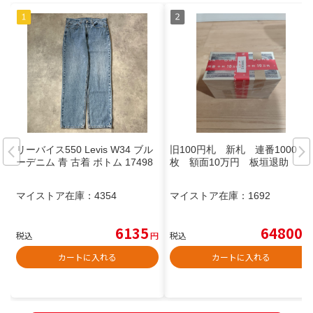
リーバイス550 Levis W34 ブル
旧100円札 新札 連番1000
ーデニム 青 古着 ボトム 17498
枚 額面10万円 板垣退助
マイストア在庫：
4354
マイストア在庫：
1692
6135
64800
税込
円
税込
円
カートに入れる
カートに入れる