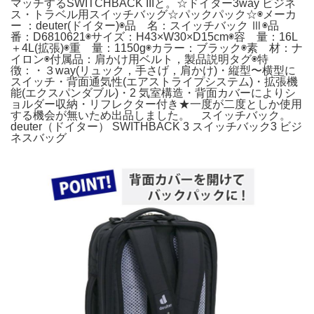
マッチするSWITCHBACK IIIと。☆ドイター3way ビジネ
ス・トラベル用スイッチバッグ☆パックパック☆◉メーカ
ー ：deuter(ドイター)◉品 名：スイッチバック Ⅲ◉品
番：D6810621◉サイズ：H43×W30×D15cm◉容 量：16L
＋4L(拡張)◉重 量：1150g◉カラー：ブラック◉素 材：ナ
イロン◉付属品：肩かけ用ベルト，製品説明タグ◉特
徴：・３way(リュック，手さげ，肩かけ)・縦型〜横型に
スイッチ・背面通気性(エアストライプシステム)・拡張機
能(エクスパンダブル)・2 気室構造・背面カバーによりシ
ョルダー収納・リフレクター付き★一度が二度としか使用
する機会が無いため出品しました。 スイッチバック。
deuter（ドイター） SWITHBACK 3 スイッチバック3 ビジ
ネスバッグ