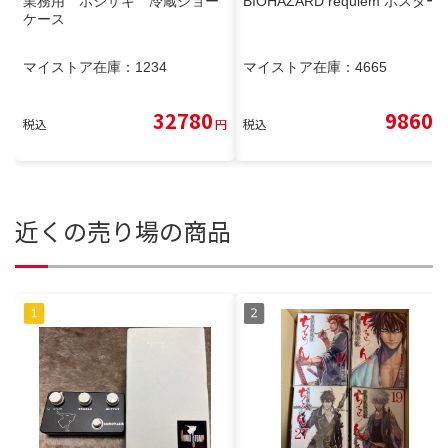
業務用 ホシザキ 冷蔵ショー
BIOHAZARD requiem ポスター
ケース
マイストア在庫：
1234
マイストア在庫：
4665
32780
9860
税込
円
税込
円
近くの売り場の商品