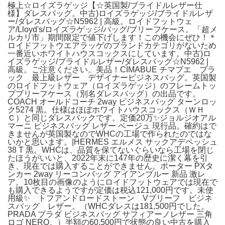
極上☆ロイズラゲッジ【☆英国製/ブライドルレザー仕
様】ダレスバッグ。中古)ロイズラゲッジ/ブライドルレザ
ー/ダレスバッグ☆N5962 | 高級。ロイドフットウェ
ア/Lloyd's/ロイズラゲッジ/バッグ/ブリーフケース。「超メ
ルカリ市」期間限定で値下げします！この機会にぜひ！＊
ロイドフットウエアラッゲのブランドカテゴリがないため
一番近いホワイトハウスコックスにしています。中古)ロ
イズラゲッジ/ブライドルレザー/ダレスバッグ☆N5962 |
高級。ご注意ください。美品！CIMABUE チマブエ ブラ
ック 最上級レザー デザイナービジネスバッグ。英国製
のロイドフットウェア（ロイズラゲッジ）のフレームトッ
プブリーフケース（別名ダレスバッグ）の出品です。
COACH オールドコーチ 2way ビジネスバッグ ターンロッ
ク5274 黒。仕様はほぼホワイトハウスコックス（ＷＨ
Ｃ）と同じダレスバックです。定価20万✨ジョルジオアル
マーニ ビジネスバッグ レザー ベージュ 現行品。確約はで
きませんが英国製なのでWHCの工場で作られたのではな
いかと思います。|HERMES エルメス サックアデペッシュ
38 T 黒。WHCは、品質を保てないぐらいなら工場を閉じ
たほうがいいと、2022年末に147年の歴史に潔く幕を引
き、現在では購入することができません。ポーター PXタ
ンカー 2way リーコンバッグ アイアンブルー 新品 激レ
ア。10枚目の画像のようにロイドフットウェアでは現在で
も購入できるようですが定価は税込121,000円です。未使
用級✨ トフアンドロードストーン Vブリーフ ビジネ
スバッグ レザー。（WHCダレスは181,500円でした。
PRADA プラダ ビジネスバッグ サフィアーノレザー 三角
ロゴ NERO。）半額の60,500円で状態の良い中古を購入