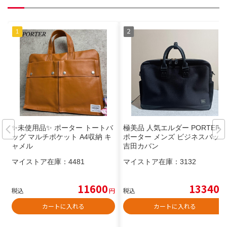
✨未使用品✨ ポーター トートバ
極美品 人気エルダー PORTER
ッグ マルチポケット A4収納 キ
ポーター メンズ ビジネスバッグ
ャメル
吉田カバン
マイストア在庫：
4481
マイストア在庫：
3132
11600
13340
税込
円
税込
円
カートに入れる
カートに入れる