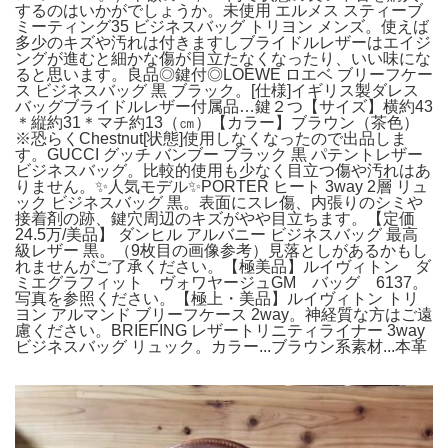
するのはいかがでしょうか。未使用 エルメス スティーブ
ミーティング35 ビジネスバッグ トリヨン メンズ。使えば
多少のキズや汚れは付きますしブライドルレザーはエイジ
ングが進むと細かな傷が目立たなくなったり、いい味にな
ると思います。良品◎鍵付◎LOEWE ロエベ ブリーフケー
ス ビジネスバッグ 黒 ブラック。[仕様]イギリス製ダレス
バッグブライドルレザー付属品…鍵２つ【サイズ】横約43
＊縦約31＊マチ約13（㎝）【カラー】ブラウン（茶色）
※恐らくChestnut[状態]使用しなくなったので出品しま
す。GUCCI グッチ バンブー ブラック 黒 パテントレザー
ビジネスバッグ。比較的使用も少なく目立つ傷や汚れはあ
りません。✨人気モデル✨PORTER ヒート 3way 2層 リュ
ック ビジネスバッグ 黒。表面にスレ傷、内張りのシミや
接着剤の跡、鍵穴周辺のキズがやや目立ちます。【定価
24.5万/美品】 ダンヒル アルバニー ビジネスバッグ 最高
級レザー 黒。（9枚目の画像参考）見落としがあるかもし
れませんがご了承ください。【極美品】ルイヴィトン ダ
ミエグラフィット ヴォワヤージュGM バッグ 6137。
写真を参照ください。【極上・美品】ルイヴィトン トリ
ヨン アルマンド ブリーフケース 2way。神経質な方はご遠
慮ください。BRIEFING レザートリニティライナー 3way
ビジネスバッグ リュック。カラー...ブラウン系素材...本革