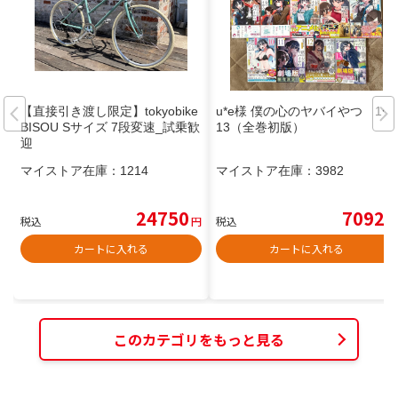
【直接引き渡し限定】tokyobike
u*e様 僕の心のヤバイやつ 1〜
BISOU Sサイズ 7段変速_試乗歓
13（全巻初版）
迎
マイストア在庫：
1214
マイストア在庫：
3982
24750
7092
税込
円
税込
円
カートに入れる
カートに入れる
このカテゴリをもっと見る