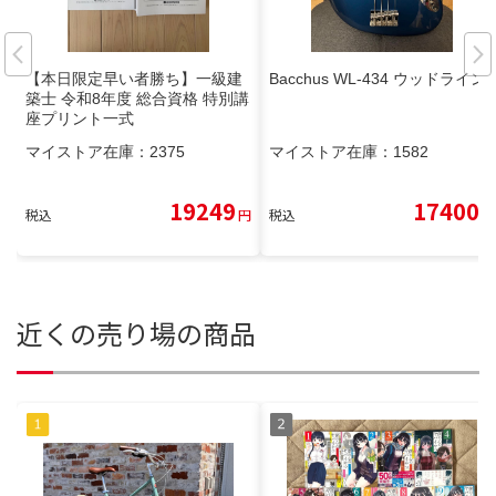
【本日限定早い者勝ち】一級建
Bacchus WL-434 ウッドライン
築士 令和8年度 総合資格 特別講
座プリント一式
マイストア在庫：
2375
マイストア在庫：
1582
19249
17400
税込
円
税込
円
近くの売り場の商品