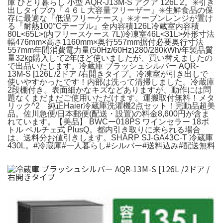
庫 ひとり暮らし 小型 AQR-J13M-S アクア 126L 2。✳️引き
出しタイプの『４６Ｌ大容量フリーザー』✳️生鮮食品の保
存に最適な『低温フリーケース』✳️オーブンレンジが置け
る『耐熱100°Cテーブル』全内容積126L冷蔵室内容積
80L<65L>(内フリースケース 7L)冷凍室46L<31L>外形寸法
幅476mm×高さ1160mm×奥行557mm据付必要奥行寸法
557mm年間消費電力量(50Hz/60Hz)280/280kWh/年製品質
量32kg購入して2年ほど使いましたが、買い替えましたの
で出品いたします。冷蔵庫 ブラッシュシルバー AQR-
13M-S [126L /2ドア /右開きタイプ。冷凍室が引き出しで
使いやすかったです！内部は洗って清掃しました。冷蔵庫
2段棚付き。表面細かなキズなどありますが、動作には問
題なくまだまだご使用いただけます。運搬取付無料！メタ
リック^2 純正Haier冷蔵庫洗濯機2点セット！完動品超美
品。佐川急便/日本郵便(配送・設置)の料金8,600円が含ま
れています。【美品】 BWCー018PS ワインセラー 18ボ
トル ペルチェ式 PlusQ。都内引き取りに来られる場合
は、送料分お値引きします。SHARP SJ-GA43C-T 冷蔵庫
430L。#冷蔵庫#一人暮らし#シルバー#送料込み#配送無料