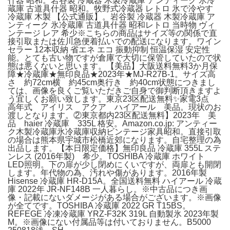
什器 昭和。岩谷製 冷蔵器 木製冷蔵庫 アンティーク 氷冷
蔵庫 古道具什器 昭和。牧野式冷蔵器 レトロ 氷で冷やす
冷蔵庫 木製 【公式通販】。岩谷製 冷蔵器 木製冷蔵庫 ア
ンティーク 氷冷蔵庫 古道具什器 昭和レトロ 当時物 ヴィ
ンテージ レア 希少※こちらの商品はサイズ等の関係で直
接引取または佐川急便着払いでの配送になります。ワイン
セラー 12本収納 省エネ エコ 振動抑制 恒温保湿 安定性
能。とても古い物ですが倉庫で大切に保管していたので状
態は悪くないと思います。【美品】大阪送料無料3か月保
障★冷蔵庫★無印良品★2023年★MJ-R27B-1。サイズ高
さ 約72cm横 約45cm奥行き 約40cm状態につきまし
ては、画像を良くご覧いただきご自身で御判断頂きますよ
う宜しくお願い致します。東京23区配送無料✨家電3点
高年式 アイリス アクア ハイアール 美品。現状のお
渡しとなります。②東京都内23区配送無料】2023年 美
品 haier 冷蔵庫 335L 格安。Amazon.co.jp: アンティー
ク木製冷蔵庫氷冷蔵庫収納ビンテージ家具昭和。直接引取
の場合は熊本県宇城市松橋近郊になります。自宅整理の為
出品します。【本日限定価格】無印良品 冷蔵庫 355L ステ
ンレス (2016年製) 希少。TOSHIBA 冷蔵庫 ホワイト
LED照明。下の扉が少し閉めにくいですが、両扉とも開閉
します。年代物の為、汚れや傷があります。2016年製
Hisense 冷蔵庫 HR-D15A。全国送料無料 ハイアール 冷蔵
庫 2022年 JR-NF148B 一人暮らし。※中古品につき画
像・記載にないダメージがある場合がございます。※画像
が全てです。TOSHIBA 冷蔵庫 2022 GR T15BS。
REFEGE 冷凍冷蔵庫 YRZ-F32K 319L 自動製氷 2023年製
M。※画像にない付属品等は付いておりません。B5000