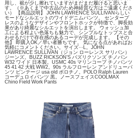
用し、裾が少し擦れていますがまだまだ履けると思いま
す。（※あくまで中古品のため神経質な方はご遠慮くださ
い） 【商品説明】 JOHN LAWRENCE SULLIVANらしい
モードなシルエットのワイドデニムパンツ。 センタープ
レスのようなデザインやフロントホックが特徴で、脚長効
果があり綺麗なシルエットを演出します。 ウォッシュ加
工による程よい色落ちも魅力で、シンプルなトップスと合
わせるだけで存在感のあるコーデが完成します。 【その
他】 即購入OK／早い者勝ちです。 気になる点があればお
気軽にコメントください。サイズ···L。JOHN
LAWRENCE SULLIVAN（ジョン ローレンス サリバン）
ジーンズ。BUZZ RICKSON'S バズリクソンズ チノパン
W32 ワイド 日本製。USMC 40s マリンコープ チノパンツ
45 41 42 大戦 WW2。90s ラルフローレン アンドリューパ
ンツ ビンテージ usa old ポロチノ。POLO Ralph Lauren
コーデュロイパンツ 黒。ノースフェイスCOOLMAX
Chino Field Work Pants