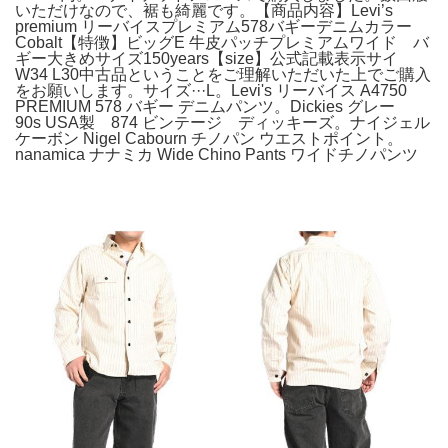
いただけなので、裾も綺麗です。【商品内容】Levi’s
premium リーバイスプレミアム578バギーデニムカラー
Cobalt【特徴】ビッグE 牛皮パッチプレミアムワイド バ
ギー大きめサイズ150years【size】公式記載表示サイ
W34 L30中古品ということをご理解いただいた上でご購入
をお願いします。サイズ···L。Levi's リーバイス A4750
PREMIUM 578 バギー デニムパンツ。Dickies グレー
90s USA製 874 ビンテージ ディッキーズ。ナイジェル
ケーボン Nigel Cabourn チノパン ウエストポイント。
nanamica ナナミカ Wide Chino Pants ワイドチノパンツ