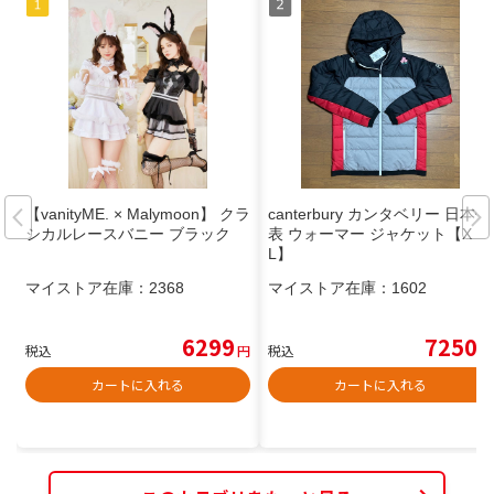
【vanityME. × Malymoon】 クラ
canterbury カンタベリー 日本代
シカルレースバニー ブラック
表 ウォーマー ジャケット【X
L】
マイストア在庫：
2368
マイストア在庫：
1602
6299
7250
税込
円
税込
円
カートに入れる
カートに入れる