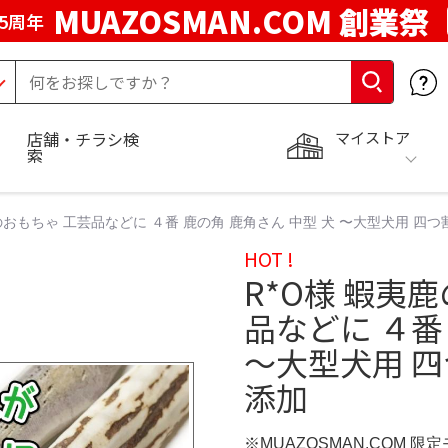
MUAZOSMAN.COM 創業祭
5周年
マイストア
店舗・チラシ検
索
のおもちゃ 工芸品などに ４番 鹿の角 鹿角さん 中型 犬 〜大型犬用 四つ
HOT !
R*O様 蝦夷
品などに ４番
〜大型犬用 四
添加
※MUAZOSMAN.COM 限