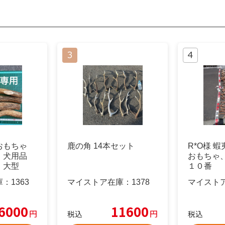
おもちゃ
鹿の角 14本セット
R*O様 
 犬用品
おもちゃ
型 大型
１０番
庫：
1363
マイストア在庫：
1378
マイスト
6000
11600
円
円
税込
税込