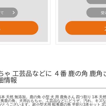
いて
受
る
ゃ 工芸品などに ４番 鹿の角 鹿角さ
細情報
本 天然 無添加。鹿の角 小型 犬 用 鹿角さん 四つ割り 1本 
材の蝦夷鹿の角、犬用おもちゃ、工芸品などにどうぞ、汚れ、キ
がとうございます。超小型犬用 蝦夷鹿の角 半割り3本セット 北