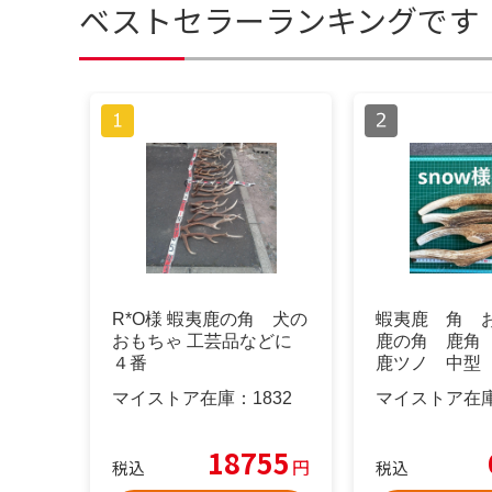
ベストセラーランキングです
R*O様 蝦夷鹿の角 犬の
蝦夷鹿 角 
おもちゃ 工芸品などに
鹿の角 鹿角
４番
鹿ツノ 中
犬 NO専用
マイストア在庫：
1832
マイストア在
18755
円
税込
税込