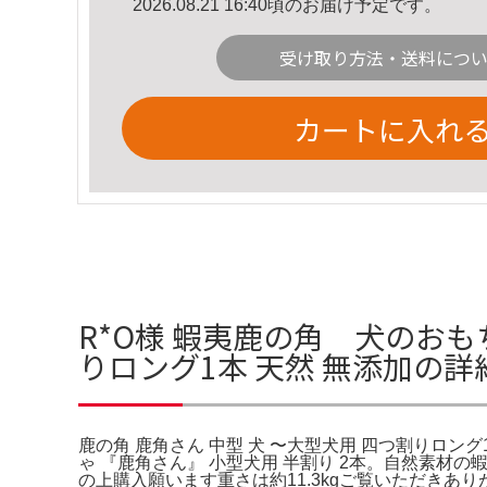
2026.08.21 16:40頃のお届け予定です。
受け取り方法・送料につ
カートに入れ
R*O様 蝦夷鹿の角 犬のおもち
りロング1本 天然 無添加の詳
鹿の角 鹿角さん 中型 犬 〜大型犬用 四つ割りロング1
ゃ 『鹿角さん』 小型犬用 半割り 2本。自然素
の上購入願います重さは約11.3kgご覧いただきあり