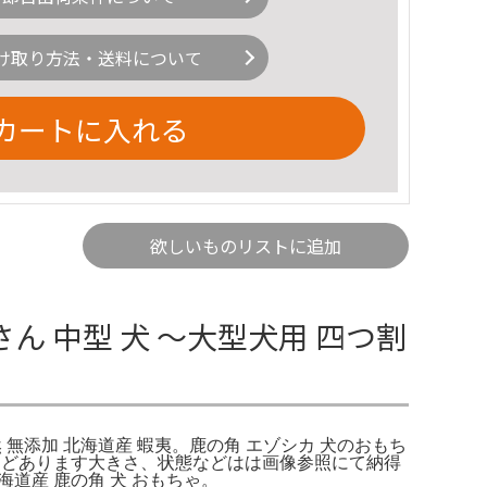
け取り方法・送料について
カートに入れる
欲しいものリストに追加
ん 中型 犬 〜大型犬用 四つ割
天然 無添加 北海道産 蝦夷。鹿の角 エゾシカ 犬のおもち
ズなどあります大きさ、状態などはは画像参照にて納得
海道産 鹿の角 犬 おもちゃ。