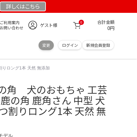
詳しくは
こちら
合計金額
ご利用案内
0
ゲスト様
0円
お問い合わせ
変更
ログイン
新規会員登録
割りロング1本 天然 無添加
鹿の角 犬のおもちゃ 工芸
 鹿の角 鹿角さん 中型 犬
つ割りロング1本 天然 無
定モデル