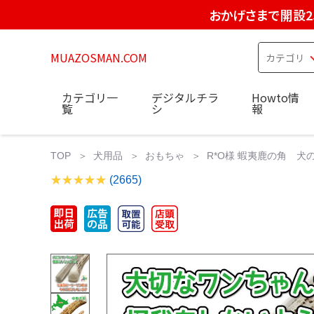
おかげさまで開設2
MUAZOSMAN.COM
カテゴリ一
デジタルチラ
Howto情
覧
シ
報
TOP
犬用品
おもちゃ
R*O様 蝦夷鹿の角 犬
(2665)