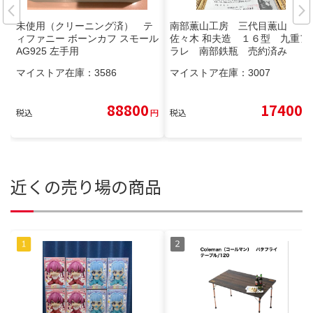
未使用（クリーニング済） テ
南部薫山工房 三代目薫山
ィファニー ボーンカフ スモール
佐々木 和夫造 １６型 九重ア
AG925 左手用
ラレ 南部鉄瓶 売約済み
マイストア在庫：
3586
マイストア在庫：
3007
88800
17400
税込
円
税込
円
近くの売り場の商品