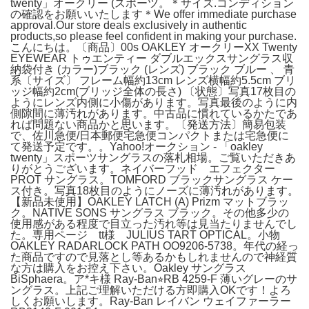
twenty」オークリー (スポーツ。＊サイズ.コンディション
の確認をお願いいたします＊We offer immediate purchase
approval.Our store deals exclusively in authentic
products,so please feel confident in making your purchase.
こんにちは。〔商品〕00s OAKLEY オークリーXX Twenty
EYEWEAR トゥエンティー ダブルエックスサングラス収
納袋付き (カラー)ブラック (レンズ) ブラック ブルー 、 青
系〔サイズ〕 フレーム幅約13cm レンズ横幅約5.5cm ブリ
ッジ幅約2cm(ブリッジ全体の長さ) 〔状態〕写真17枚目の
ようにレンズ内側に小傷があります。写真最後のように内
側隙間に薄汚れがあります。中古品に慣れているかたであ
れば問題ない商品かと思います。〔発送方法〕簡易包装
で、佐川急便/日本郵便宅急便コンパクトまたは宅急便に
て発送予定です。。Yahoo!オークション - 「oakley
twenty」スポーツサングラスの落札相場。ご覧いただきあ
りがとうございます‎。ネイバーフッド エフェクター
PROT サングラス。TOMFORD ブラックサングラス ケー
ス付き。写真18枚目のようにノーズに薄汚れがあります。
【新品未使用】OAKLEY LATCH (A) Prizm マットブラッ
ク。NATIVE SONS サングラス ブラック。その他多少の
使用感がある程度で目立った汚れ等は見当たりませんでし
た。専用ページ tt様 JULIUS TART OPTICAL。小物
OAKLEY RADARLOCK PATH OO9206-5738。年代の経っ
た商品ですので見落とし等あるかもしれませんので神経質
な方は購入をお控え下さい。Oakley サングラス
BiSphaera。ア*キ様 Ray-Ban⭐︎RB 4259-F 薄いグレーのサ
ングラス。上記ご理解いただける方即購入OKです‎！よろ
しくお願いします。Ray-Ban レイバン ウェイファーラー