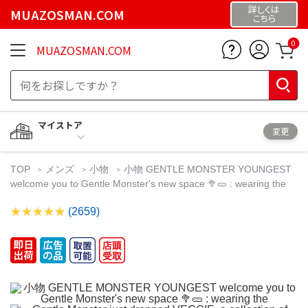
詳しくは
MUAZOSMAN.COM
こちら
0
MUAZOSMAN.COM
マイストア
変更
TOP
メンズ
小物
小物 GENTLE MONSTER YOUNGEST
welcome you to Gentle Monster's new space 🥦🥒 : wearing the
(2659)