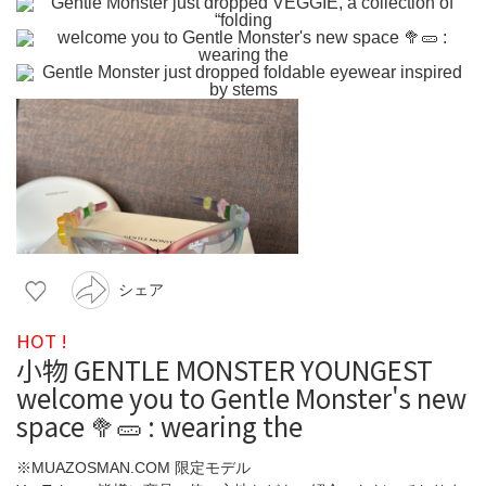
シェア
HOT !
小物 GENTLE MONSTER YOUNGEST
welcome you to Gentle Monster's new
space 🥦🥒 : wearing the
※MUAZOSMAN.COM 限定モデル