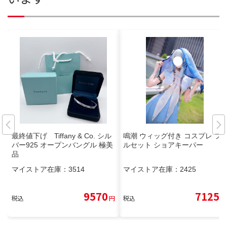
最終値下げ Tiffany & Co. シル
鳴潮 ウィッグ付き コスプレ フ
バー925 オープンバングル 極美
ルセット ショアキーパー
品
マイストア在庫：
3514
マイストア在庫：
2425
9570
7125
税込
円
税込
円