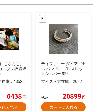
【にじさんじ】
ティファニー ダイアゴナ
 コスプレ衣装※
ル バングル ブレスレッ
き
トシルバー 925
ア在庫：
4852
マイストア在庫：
2082
6438
20899
円
円
税込
トに入れる
カートに入れる