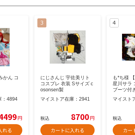
みかん コ
にじさんじ 宇佐美リト
も*ち様 
コスプレ 衣装 Sサイズ c
星川サラ
osonsen製
ブーツ付
庫：
4894
マイストア在庫：
2941
マイスト
4499
8700
円
円
税込
税込
入れる
カートに入れる
カー