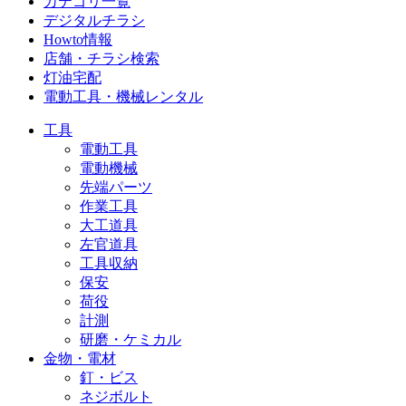
カテゴリ一覧
デジタルチラシ
Howto情報
店舗・チラシ検索
灯油宅配
電動工具・機械レンタル
工具
電動工具
電動機械
先端パーツ
作業工具
大工道具
左官道具
工具収納
保安
荷役
計測
研磨・ケミカル
金物・電材
釘・ビス
ネジボルト