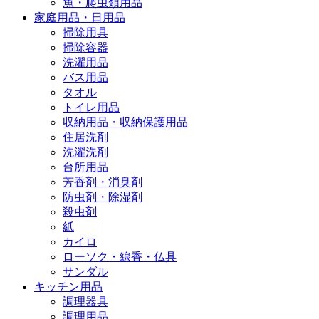
魚・爬虫類用品
家庭用品・日用品
掃除用具
掃除容器
洗濯用品
バス用品
タオル
トイレ用品
収納用品・収納保護用品
住居洗剤
洗濯洗剤
台所用品
芳香剤・消臭剤
防虫剤・除湿剤
殺虫剤
紙
カイロ
ローソク・線香・仏具
サンダル
キッチン用品
調理器具
調理用品