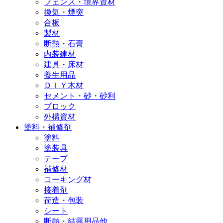
フェンス・境界資材
換気・煙突
合板
製材
断熱・石膏
内装建材
建具・床材
養生用品
ＤＩＹ木材
セメント・砂・砂利
ブロック
外構資材
塗料・補修剤
塗料
塗装具
テープ
補修材
コーキング材
接着剤
荷造・包装
シート
断熱・結露用品他