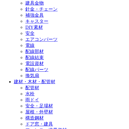
建具金物
針金・チェーン
補強金具
キャスター
DIY素材
安全
エアコンパーツ
電線
配線部材
配線結束
電設資材
配線パーツ
換気扇
建材・木材・配管材
配管材
水栓
雨ドイ
安全・足場材
屋根・外壁材
構造鋼材
ドア窓・建具