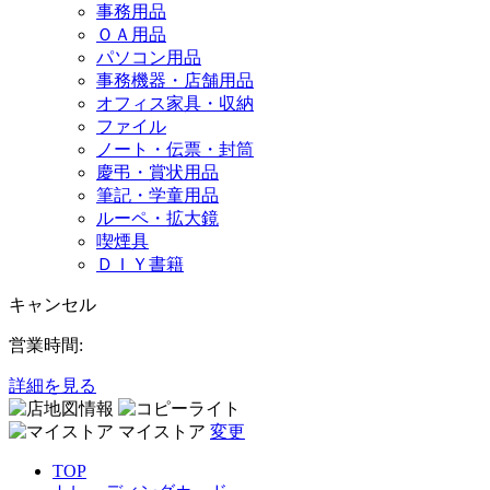
事務用品
ＯＡ用品
パソコン用品
事務機器・店舗用品
オフィス家具・収納
ファイル
ノート・伝票・封筒
慶弔・賞状用品
筆記・学童用品
ルーペ・拡大鏡
喫煙具
ＤＩＹ書籍
キャンセル
営業時間:
詳細を見る
マイストア
変更
TOP