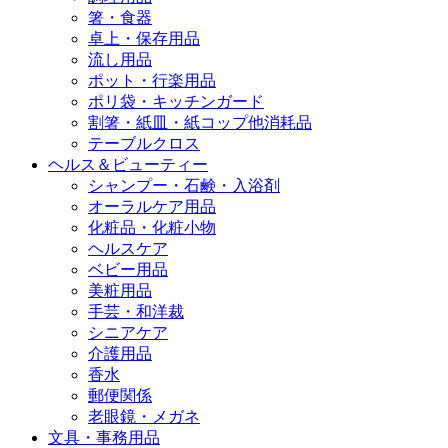
箸・食器
卓上・保存用品
流し用品
ポット・行楽用品
ポリ袋・キッチンガード
割箸・紙皿・紙コップ他消耗品
テーブルクロス
ヘルス＆ビューティー
シャンプー・石鹸・入浴剤
オーラルケア用品
化粧品・化粧小物
ヘルスケア
ベビー用品
美粧用品
手芸・和洋裁
シニアケア
介護用品
香水
郵便関係
老眼鏡・メガネ
文具・事務用品