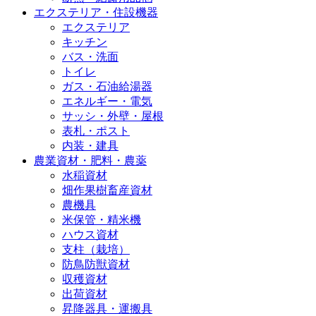
エクステリア・住設機器
エクステリア
キッチン
バス・洗面
トイレ
ガス・石油給湯器
エネルギー・電気
サッシ・外壁・屋根
表札・ポスト
内装・建具
農業資材・肥料・農薬
水稲資材
畑作果樹畜産資材
農機具
米保管・精米機
ハウス資材
支柱（栽培）
防鳥防獣資材
収穫資材
出荷資材
昇降器具・運搬具