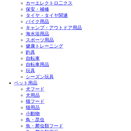
カーエレクトロ二クス
保安・補修
タイヤ・タイヤ関連
バイク用品
キャンプ・アウトドア用品
海水浴用品
スポーツ用品
健康トレーニング
釣具
自転車
自転車用品
玩具
シーズン玩具
ペット用品
犬フード
犬用品
猫フード
猫用品
小動物
鳥・昆虫
魚・爬虫類フード