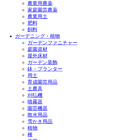
農業用農薬
家庭園芸農薬
農業用土
肥料
飼料
ガーデニング・植物
ガーデンファニチャー
庭園資材
屋外床材
ガーデン装飾
鉢・プランター
用土
育成園芸用品
土農具
刈払機
噴霧器
園芸機器
散水用品
雪かき用品
植物
種