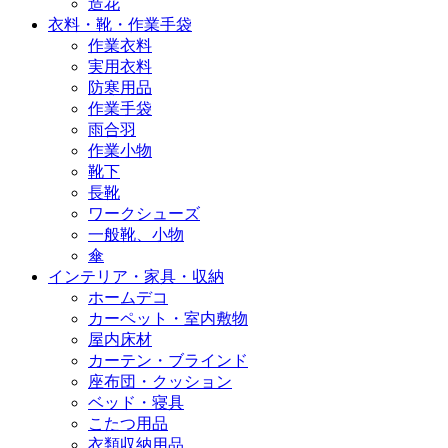
造花
衣料・靴・作業手袋
作業衣料
実用衣料
防寒用品
作業手袋
雨合羽
作業小物
靴下
長靴
ワークシューズ
一般靴、小物
傘
インテリア・家具・収納
ホームデコ
カーペット・室内敷物
屋内床材
カーテン・ブラインド
座布団・クッション
ベッド・寝具
こたつ用品
衣類収納用品