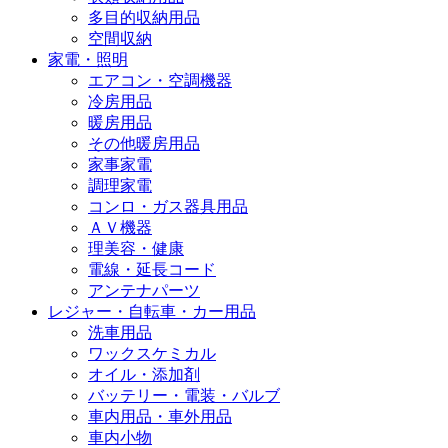
多目的収納用品
空間収納
家電・照明
エアコン・空調機器
冷房用品
暖房用品
その他暖房用品
家事家電
調理家電
コンロ・ガス器具用品
ＡＶ機器
理美容・健康
電線・延長コード
アンテナパーツ
レジャー・自転車・カー用品
洗車用品
ワックスケミカル
オイル・添加剤
バッテリー・電装・バルブ
車内用品・車外用品
車内小物