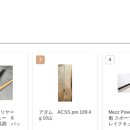
ビリヤー
アダム ACSS pro 109.4
Mezz Powe
ュー 6
g 10山
魁 スポー
基調 バッ
レイクキ