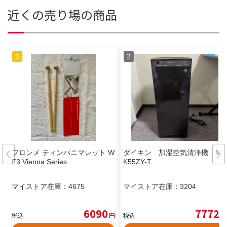
近くの売り場の商品
フロンメ ティンパニマレット W
ダイキン 加湿空気清浄機 MC
F3 Vienna Series
K55ZY-T
マイストア在庫：
4675
マイストア在庫：
3204
6090
7772
税込
円
税込
円