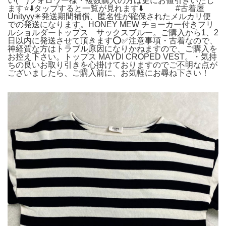
い(^^)フォロワー様・複数購入の方は更にお値引きいたし
ます⭐️⬇️タップすると一覧が見れます⬇️ #古着屋
Unityyy✴️発送期間補償、匿名性が確保されたメルカリ便
での発送になります。HONEY MEW チョーカー付きフリ
ルショルダートップス サックスブルー。ご購入から1、2
日以内に発送させて頂きます⭕️✅注意事項・古着なので、
神経質な方はトラブル原因になりかねますので、ご購入を
お控え下さい。トップス MAYDI CROPED VEST。・気持
ちの良いお取り引きを心掛けておりますのでご不明な点が
ございましたら、ご購入前に、お気軽にお尋ね下さい！