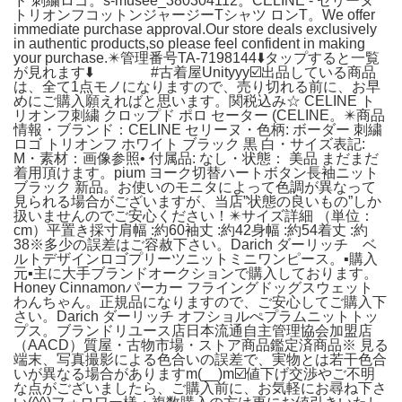
ド 刺繍ロゴ。s-musee_380304112。CELINE - セリーヌ
トリオンフコットンジャージーTシャツ ロンT。We offer
immediate purchase approval.Our store deals exclusively
in authentic products,so please feel confident in making
your purchase.✴️管理番号TA-7198144⬇️タップすると一覧
が見れます⬇️ #古着屋Unityyy☑️出品している商品
は、全て1点モノになりますので、売り切れる前に、お早
めにご購入願えればと思います。関税込み☆ CELINE ト
リオンフ刺繍 クロップド ポロ セーター (CELINE。✴️商品
情報・ブランド：CELINE セリーヌ・色柄: ボーダー 刺繍
ロゴ トリオンフ ホワイト ブラック 黒 白・サイズ表記:
M・素材：画像参照• 付属品: なし・状態： 美品 まだまだ
着用頂けます。pium ヨーク切替ハートボタン長袖ニット
ブラック 新品。お使いのモニタによって色調が異なって
見られる場合がございますが、当店”状態の良いもの”しか
扱いませんのでご安心ください！✴️サイズ詳細 （単位：
cm）平置き採寸肩幅 :約60袖丈 :約42身幅 :約54着丈 :約
38※多少の誤差はご容赦下さい。Darich ダーリッチ ベ
ルトデザインロゴプリーツニットミニワンピース。▪️購入
元▪️主に大手ブランドオークションで購入しております。
Honey Cinnamonパーカー フライングドッグスウェット
わんちゃん。正規品になりますので、ご安心してご購入下
さい。Darich ダーリッチ オフショルぺプラムニットトッ
プス。ブランドリユース店日本流通自主管理協会加盟店
（AACD）質屋・古物市場・ストア商品鑑定済商品※ 見る
端末、写真撮影による色合いの誤差で、実物とは若干色合
いが異なる場合がありますm(__)m☑️値下げ交渉やご不明
な点がございましたら、ご購入前に、お気軽にお尋ね下さ