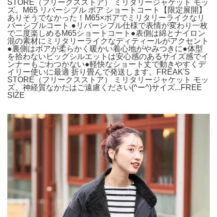
STORE（フリークスストア） ミリタリージャケット モッ
ズ。M65 リバーシブル ボア ショートコート【限定展開】
ありそうでなかった！M65×ボアでミリタリーライクなリ
バーシブルコート ●リバーシブル仕様で表情が変わり一枚
で二度楽しめるM65ショートコート●表側は綿とナイロン
混の素材にミリタリーライクなディティールがアクセント
●裏側はボアが柔らかく暖かい着心地がやみつきに●体型
を拾わないビッグシルエットは安心感のあるサイズ感でイ
ンナーもごわつかない●軽快なショート丈で動きやすくデ
イリー使いに最適 折り畳んで発送します。FREAK'S
STORE（フリークスストア） ミリタリージャケット モッ
ズ。神経質なかたはご遠慮ください(^ー^)サイズ...FREE
SIZE