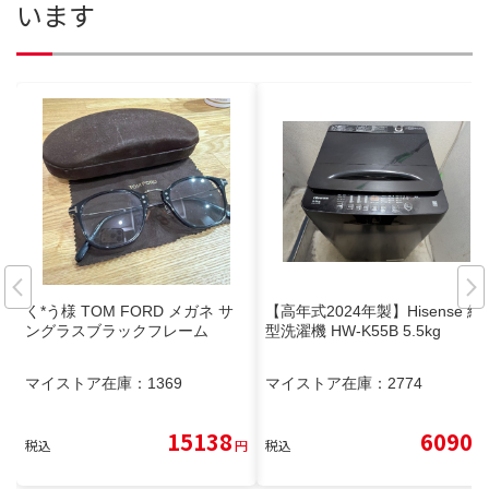
います
く*う様 TOM FORD メガネ サ
【高年式2024年製】Hisense 縦
ングラスブラックフレーム
型洗濯機 HW-K55B 5.5kg
マイストア在庫：
1369
マイストア在庫：
2774
15138
6090
税込
円
税込
円