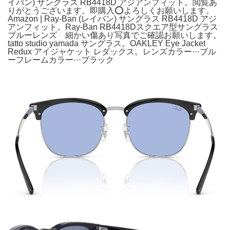
イバン) サングラス RB4418D アジアンフィット。閲覧あ
りがとうございます。即購入⭕️よろしくお願いします。
Amazon | Ray-Ban (レイバン) サングラス RB4418D アジ
アンフィット。Ray-Ban RB4418Dスクエア型サングラス
ブルーレンズ 細かい傷あり写真でご確認お願いします。
tatto studio yamada サングラス。OAKLEY Eye Jacket
Redux アイジャケット レダックス。レンズカラー···ブル
ーフレームカラー···ブラック